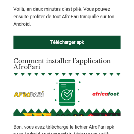
Voilà, en deux minutes c’est plié. Vous pouvez
ensuite profiter de tout AfroPari tranquille sur ton
Android.
Télécharger apk
Comment installer l’application
AfroPari
Bon, vous avez téléchargé le fichier AfroPari apk