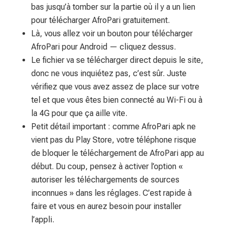
bas jusqu’à tomber sur la partie où il y a un lien
pour télécharger AfroPari gratuitement.
Là, vous allez voir un bouton pour télécharger
AfroPari pour Android — cliquez dessus.
Le fichier va se télécharger direct depuis le site,
donc ne vous inquiétez pas, c’est sûr. Juste
vérifiez que vous avez assez de place sur votre
tel et que vous êtes bien connecté au Wi-Fi ou à
la 4G pour que ça aille vite.
Petit détail important : comme AfroPari apk ne
vient pas du Play Store, votre téléphone risque
de bloquer le téléchargement de AfroPari app au
début. Du coup, pensez à activer l’option «
autoriser les téléchargements de sources
inconnues » dans les réglages. C’est rapide à
faire et vous en aurez besoin pour installer
l’appli.