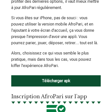
profiter des dernières options, il vaut mieux mettre
à jour AfroPari régulièrement.
Si vous êtes sur iPhone, pas de souci : vous
pouvez utiliser la version mobile AfroPari, et en
l’ajoutant à votre écran d’accueil, ça vous donne
presque l’impression d’avoir une appli. Vous
pourrez parier, jouer, déposer, retirer… tout est là.
Alors, choisissez ce qui vous semble le plus
pratique, mais dans tous les cas, vous pouvez
kiffer l’expérience AfroPari.
Télécharger apk
Inscription AfroPari sur l’app