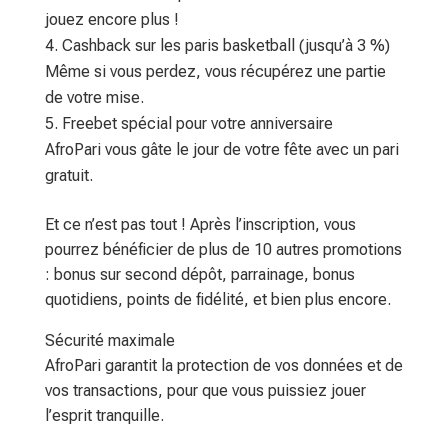
jouez encore plus !
Cashback sur les paris basketball (jusqu’à 3 %)
Même si vous perdez, vous récupérez une partie
de votre mise.
Freebet spécial pour votre anniversaire
AfroPari vous gâte le jour de votre fête avec un pari
gratuit.
Et ce n’est pas tout ! Après l’inscription, vous
pourrez bénéficier de plus de 10 autres promotions
: bonus sur second dépôt, parrainage, bonus
quotidiens, points de fidélité, et bien plus encore.
Sécurité maximale
AfroPari garantit la protection de vos données et de
vos transactions, pour que vous puissiez jouer
l’esprit tranquille.