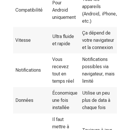
Pour
appareils
Compatibilité
Android
(Android, iPhone,
uniquement
etc.)
Ça dépend de
Ultra fluide
Vitesse
votre navigateur
et rapide
et la connexion
Vous
Notifications
recevez
possibles via
Notifications
tout en
navigateur, mais
temps réel
limité
Économique
Utilise un peu
Données
une fois
plus de data à
installée
chaque fois
Il faut
mettre à