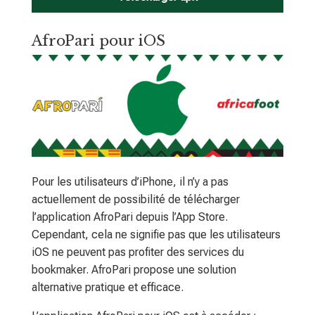
AfroPari pour iOS
Pour les utilisateurs d’iPhone, il n’y a pas
actuellement de possibilité de télécharger
l’application AfroPari depuis l’App Store.
Cependant, cela ne signifie pas que les utilisateurs
iOS ne peuvent pas profiter des services du
bookmaker. AfroPari propose une solution
alternative pratique et efficace.