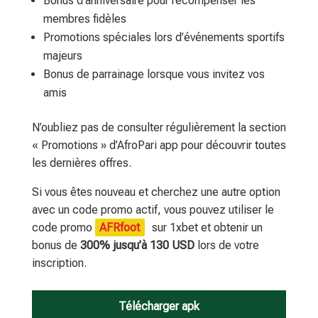
Bonus d’anniversaire pour récompenser les
membres fidèles
Promotions spéciales lors d’événements sportifs
majeurs
Bonus de parrainage lorsque vous invitez vos
amis
N’oubliez pas de consulter régulièrement la section
« Promotions » d’AfroPari app pour découvrir toutes
les dernières offres.
Si vous êtes nouveau et cherchez une autre option
avec un code promo actif, vous pouvez utiliser le
code promo
AFRfoot
sur 1xbet et obtenir un
bonus de
300% jusqu’à 130 USD
lors de votre
inscription.
Télécharger apk