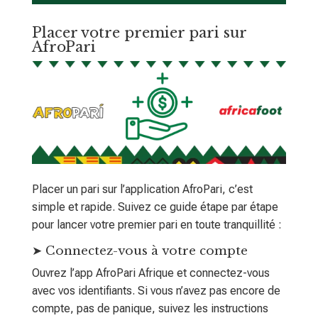
Placer votre premier pari sur
AfroPari
Placer un pari sur l’application AfroPari, c’est
simple et rapide. Suivez ce guide étape par étape
pour lancer votre premier pari en toute tranquillité :
➤ Connectez-vous à votre compte
Ouvrez l’app AfroPari Afrique et connectez-vous
avec vos identifiants. Si vous n’avez pas encore de
compte, pas de panique, suivez les instructions