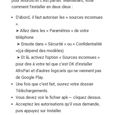
pour Android et c’est parfait. Maintenant, voilà
comment l’installer en deux-deux :
D’abord, il faut autoriser les « sources inconnues
».
➤ Allez dans les « Paramètres » de votre
téléphone
➤ Ensuite dans « Sécurité » ou « Confidentialité
»(ça dépend des modèles)
➤ Et là, activez l’option « Sources inconnues »
pour dire à votre tel que c’est OK d’installer
AfroPari et d’autres logiciels qui ne viennent pas
de Google Play.
Une fois que c’est fait, ouvrez votre dossier
Téléchargements.
Vous devez voir le fichier apk— cliquez dessus.
Acceptez les autorisations qu’il vous demande,
puis appuyez sur Installer.