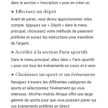
dans la section « Inscription » pour en créer un.
➤ Effectuez un dépôt
Avant de parier, vous devez approvisionner votre
compte. Appuyez sur « Dépôt » dans le menu
principal, choisissez votre méthode de paiement
préférée et suivez les instructions pour transférer
de l’argent.
➤ Accédez à la section Paris sportifs
Dans le menu principal, allez dans « Paris sportifs
» pour voir tous les événements en cours et à venir.
➤ Choisissez un sport et un événement
Naviguez à travers les différentes catégories de
sports et sélectionnez l’événement qui vous
intéresse. AfroPari mobile Afrique offre une large
gamme de sports pour que vous puissiez parier sur
vos évènements préférés en direct.