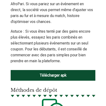
AfroPari. Si vous pariez sur un événement en
direct, la société vous permet même d’ajuster vos
paris au fur et à mesure du match, histoire
d’optimiser vos chances.
Astuce : Si vous êtes tenté par des gains encore
plus élevés, essayez les paris combinés en
sélectionnant plusieurs événements sur un seul
coupon. Pour les débutants, il est conseillé de
commencer avec des paris simples pour bien
prendre en main la plateforme.
Télécharger apk
Méthodes de dépôt