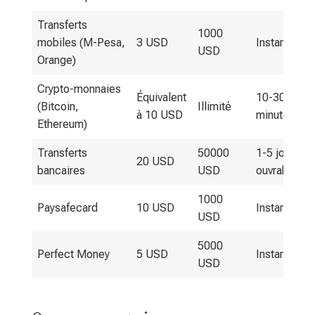
Transferts
1000
mobiles (M-Pesa,
3 USD
Instantané
USD
Orange)
Crypto-monnaies
Équivalent
10-30
(Bitcoin,
Illimité
à 10 USD
minutes
Ethereum)
Transferts
50000
1-5 jours
20 USD
bancaires
USD
ouvrables
1000
Paysafecard
10 USD
Instantané
USD
5000
Perfect Money
5 USD
Instantané
USD